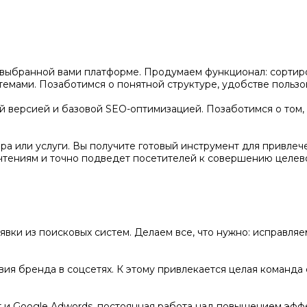
 выбранной вами платформе. Продумаем функционал: сортир
темами. Позаботимся о понятной структуре, удобстве пользо
 версией и базовой SEO-оптимизацией. Позаботимся о том, 
а или услуги. Вы получите готовый инструмент для привлеч
чтениям и точно подведет посетителей к совершению целево
явки из поисковых систем. Делаем все, что нужно: исправля
ия бренда в соцсетях. К этому привлекается целая команда 
 и Google Adwords, постоянная работа над повышением эфф